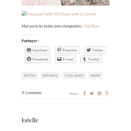
Maé porte les bottes interchangeables
I Feel Boot
Partager :
Imprimer
Pinterest
Twitter
Facebook
E-mail
Tumblr
BOTTES
ENFANTS
I FEEL BOOT
MODE
4 Comments
Share:
Estelle