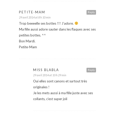
PETITE-MAM
Reply
29 avril 2014 at 8 h 10 min
Trop beeeelle ses bottes !!! J’adore.
Ma fille aussi adore sauter dans les flaques avec ses
petites bottes. ^^
Bon Mardi.
Petite-Mam
MISS BLABLA
Reply
29 avril 2014 at 10 h 29 min
Oui elles sont canons et surtout très
originales !
Je les mets aussi à ma fille juste avec ses
collants, c’est super joli