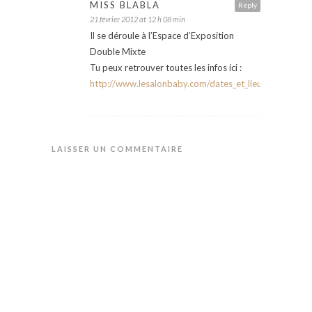
MISS BLABLA
Reply
21 février 2012 at 12 h 08 min
Il se déroule à l’Espace d’Exposition
Double Mixte
Tu peux retrouver toutes les infos ici :
http://www.lesalonbaby.com/dates_et_lieux.html
LAISSER UN COMMENTAIRE