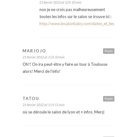
21 février 2012 at 12 h 10 min
non je ne crois pas malheureusement
toutes les infos sur le salon se trouve ici :
http://www.lesalonbaby.com/dates_et_lieux.html
MARJOJO
Reply
21 février 2012 at 11 h 10 min
Oh!! On ira peut-être y faire un tour à Toulouse
alors! Merci de l’info!
TATOU
Reply
21 février 2012 at 11 h 11 min
où se déroule le salon de lyon et + infos. Merçi