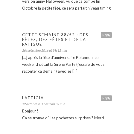
version anniv Halloween, vu que ca tombe fin
Octobre la petite fête, ce sera parfait niveau timing.
CETTE SEMAINE 38/52 : DES
Reply
FÊTES, DES FÊTES ET DE LA
FATIGUE
26 septembre 2016 at 9 h 12 min
[…] après la fête d’anniversaire Pokémon, ce
weekend c’était la Sirène Party (j’essaie de vous
raconter ça demain) avec les […]
LAETICIA
Reply
12 octobre 2017 at 14 h 37 min
Bonjour !
Ca se trouve où les pochettes surprises ? Merci.