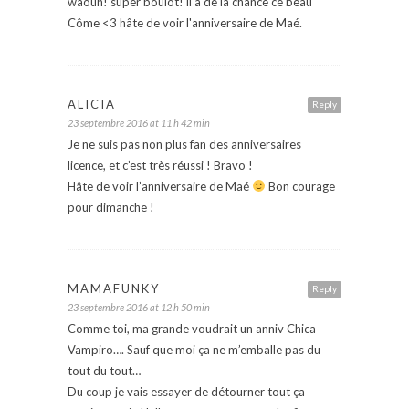
waouh! super boulot! il a de la chance ce beau
Côme <3 hâte de voir l'anniversaire de Maé.
ALICIA
Reply
23 septembre 2016 at 11 h 42 min
Je ne suis pas non plus fan des anniversaires
licence, et c’est très réussi ! Bravo !
Hâte de voir l’anniversaire de Maé
Bon courage
pour dimanche !
MAMAFUNKY
Reply
23 septembre 2016 at 12 h 50 min
Comme toi, ma grande voudrait un anniv Chica
Vampiro…. Sauf que moi ça ne m’emballe pas du
tout du tout…
Du coup je vais essayer de détourner tout ça