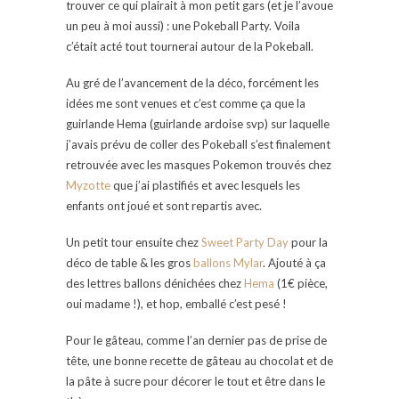
trouver ce qui plairait à mon petit gars (et je l’avoue
un peu à moi aussi) : une Pokeball Party. Voila
c’était acté tout tournerai autour de la Pokeball.
Au gré de l’avancement de la déco, forcément les
idées me sont venues et c’est comme ça que la
guirlande Hema (guirlande ardoise svp) sur laquelle
j’avais prévu de coller des Pokeball s’est finalement
retrouvée avec les masques Pokemon trouvés chez
Myzotte
que j’ai plastifiés et avec lesquels les
enfants ont joué et sont repartis avec.
Un petit tour ensuite chez
Sweet Party Day
pour la
déco de table & les gros
ballons Mylar
. Ajouté à ça
des lettres ballons dénichées chez
Hema
(1€ pièce,
oui madame !), et hop, emballé c’est pesé !
Pour le gâteau, comme l’an dernier pas de prise de
tête, une bonne recette de gâteau au chocolat et de
la pâte à sucre pour décorer le tout et être dans le