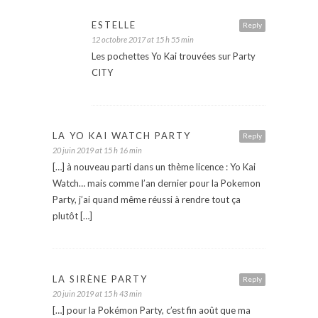
ESTELLE
Reply
12 octobre 2017 at 15 h 55 min
Les pochettes Yo Kai trouvées sur Party
CITY
LA YO KAI WATCH PARTY
Reply
20 juin 2019 at 15 h 16 min
[…] à nouveau parti dans un thème licence : Yo Kai
Watch… mais comme l’an dernier pour la Pokemon
Party, j’ai quand même réussi à rendre tout ça
plutôt […]
LA SIRÈNE PARTY
Reply
20 juin 2019 at 15 h 43 min
[…] pour la Pokémon Party, c’est fin août que ma