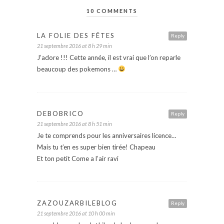
10 COMMENTS
LA FOLIE DES FÊTES
Reply
21 septembre 2016 at 8 h 29 min
J’adore !!! Cette année, il est vrai que l’on reparle
beaucoup des pokemons …
DEBOBRICO
Reply
21 septembre 2016 at 8 h 51 min
Je te comprends pour les anniversaires licence…
Mais tu t’en es super bien tirée! Chapeau
Et ton petit Come a l’air ravi
ZAZOUZARBILEBLOG
Reply
21 septembre 2016 at 10 h 00 min