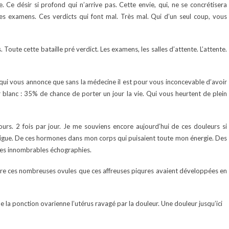
. Ce désir si profond qui n’arrive pas. Cette envie, qui, ne se concrétisera
Ces examens. Ces verdicts qui font mal. Très mal. Qui d’un seul coup, vous
. Toute cette bataille pré verdict. Les examens, les salles d’attente. L’attente.
ui vous annonce que sans la médecine il est pour vous inconcevable d’avoir
r blanc : 35% de chance de porter un jour la vie. Qui vous heurtent de plein
jours. 2 fois par jour. Je me souviens encore aujourd’hui de ces douleurs si
fatigue. De ces hormones dans mon corps qui puisaient toute mon énergie. Des
 Des innombrables échographies.
raire ces nombreuses ovules que ces affreuses piqures avaient développées en
 de la ponction ovarienne l’utérus ravagé par la douleur. Une douleur jusqu’ici