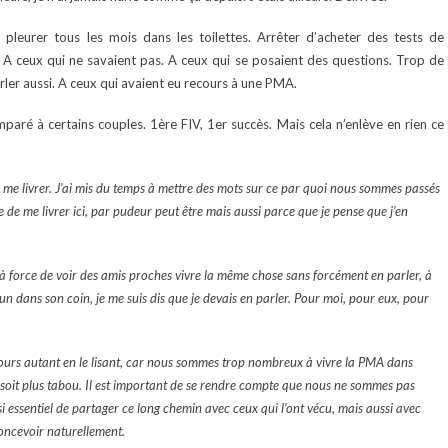
 pleurer tous les mois dans les toilettes. Arrêter d’acheter des tests de
. A ceux qui ne savaient pas. A ceux qui se posaient des questions. Trop de
ler aussi. A ceux qui avaient eu recours à une PMA.
ré à certains couples. 1ère FIV, 1er succès. Mais cela n’enlève en rien ce
i, me livrer. J’ai mis du temps à mettre des mots sur ce par quoi nous sommes passés
 de me livrer ici, par pudeur peut être mais aussi parce que je pense que j’en
 à force de voir des amis proches vivre la même chose sans forcément en parler, à
un dans son coin, je me suis dis que je devais en parler. Pour moi, pour eux, pour
jours autant en le lisant, car nous sommes trop nombreux à vivre la PMA dans
e soit plus tabou. Il est important de se rendre compte que nous ne sommes pas
si essentiel de partager ce long chemin avec ceux qui l’ont vécu, mais aussi avec
oncevoir naturellement.