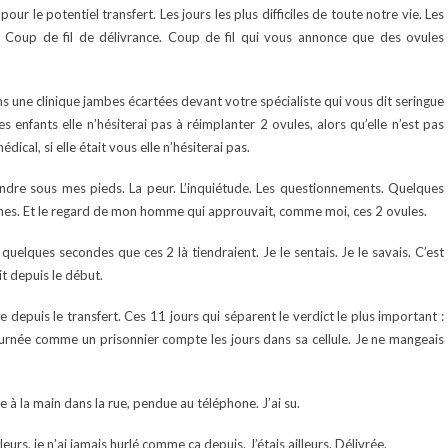
our le potentiel transfert. Les jours les plus difficiles de toute notre vie. Les
il. Coup de fil de délivrance. Coup de fil qui vous annonce que des ovules
ns une clinique jambes écartées devant votre spécialiste qui vous dit seringue
 enfants elle n’hésiterai pas à réimplanter 2 ovules, alors qu’elle n’est pas
cal, si elle était vous elle n’hésiterai pas.
fondre sous mes pieds. La peur. L’inquiétude. Les questionnements. Quelques
mes. Et le regard de mon homme qui approuvait, comme moi, ces 2 ovules.
 quelques secondes que ces 2 là tiendraient. Je le sentais. Je le savais. C’est
 depuis le début.
vie depuis le transfert. Ces 11 jours qui séparent le verdict le plus important :
ournée comme un prisonnier compte les jours dans sa cellule. Je ne mangeais
e à la main dans la rue, pendue au téléphone. J’ai su.
leurs, je n’ai jamais hurlé comme ça depuis. J’étais ailleurs. Délivrée.