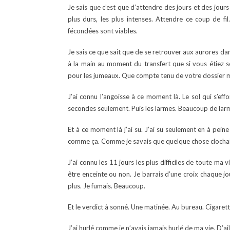
Je sais que c’est que d’attendre des jours et des jours p
plus durs, les plus intenses. Attendre ce coup de f
fécondées sont viables.
Je sais ce que sait que de se retrouver aux aurores da
à la main au moment du transfert que si vous étiez ses
pour les jumeaux. Que compte tenu de votre dossier médi
J’ai connu l’angoisse à ce moment là. Le sol qui s’ef
secondes seulement. Puis les larmes. Beaucoup de lar
Et à ce moment là j’ai su. J’ai su seulement en à peine
comme ça. Comme je savais que quelque chose clochait
J’ai connu les 11 jours les plus difficiles de toute ma 
être enceinte ou non. Je barrais d’une croix chaque j
plus. Je fumais. Beaucoup.
Et le verdict à sonné. Une matinée. Au bureau. Cigarett
J’ai hurlé comme je n’avais jamais hurlé de ma vie. D’ail