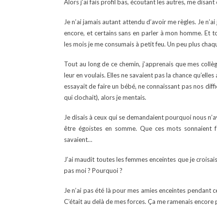
Alors j’ai fais profil bas, écoutant les autres, me disant
Je n’ai jamais autant attendu d’avoir me règles. Je n’
encore, et certains sans en parler à mon homme. Et tous
les mois je me consumais à petit feu. Un peu plus chaq
Tout au long de ce chemin, j’apprenais que mes coll
leur en voulais. Elles ne savaient pas la chance qu’ell
essayait de faire un bébé, ne connaissant pas nos diffi
qui clochait), alors je mentais.
Je disais à ceux qui se demandaient pourquoi nous n’avi
être égoïstes en somme. Que ces mots sonnaient fa
savaient…
J’ai maudit toutes les femmes enceintes que je croisais 
pas moi ? Pourquoi ?
Je n’ai pas été là pour mes amies enceintes pendant cett
C’était au delà de mes forces. Ça me ramenais encore plu