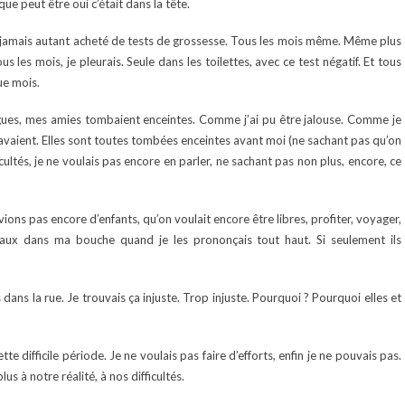
 que peut être oui c’était dans la tête.
ai jamais autant acheté de tests de grossesse. Tous les mois même. Même plus
 les mois, je pleurais. Seule dans les toilettes, avec ce test négatif. Et tous
ue mois.
ègues, mes amies tombaient enceintes. Comme j’ai pu être jalouse. Comme je
es avaient. Elles sont toutes tombées enceintes avant moi (ne sachant pas qu’on
cultés, je ne voulais pas encore en parler, ne sachant pas non plus, encore, ce
ons pas encore d’enfants, qu’on voulait encore être libres, profiter, voyager,
ux dans ma bouche quand je les prononçais tout haut. Si seulement ils
dans la rue. Je trouvais ça injuste. Trop injuste. Pourquoi ? Pourquoi elles et
e difficile période. Je ne voulais pas faire d’efforts, enfin je ne pouvais pas.
s à notre réalité, à nos difficultés.