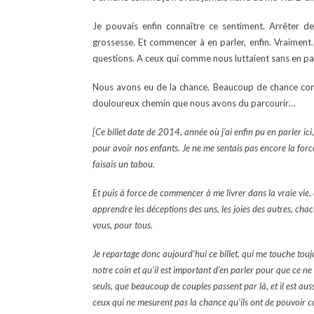
Je pouvais enfin connaître ce sentiment. Arrêter de
grossesse. Et commencer à en parler, enfin. Vraiment
questions. A ceux qui comme nous luttaient sans en par
Nous avons eu de la chance. Beaucoup de chance compa
douloureux chemin que nous avons du parcourir…
[Ce billet date de 2014, année où j’ai enfin pu en parler ic
pour avoir nos enfants. Je ne me sentais pas encore la force
faisais un tabou.
Et puis à force de commencer à me livrer dans la vraie vie,
apprendre les déceptions des uns, les joies des autres, chac
vous, pour tous.
Je repartage donc aujourd’hui ce billet, qui me touche tou
notre coin et qu’il est important d’en parler pour que ce n
seuls, que beaucoup de couples passent par là, et il est aus
ceux qui ne mesurent pas la chance qu’ils ont de pouvoir c