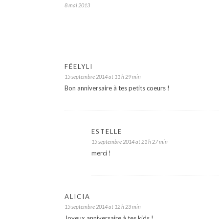
8 mai 2013
FÉELYLI
15 septembre 2014 at 11 h 29 min
Bon anniversaire à tes petits coeurs !
ESTELLE
15 septembre 2014 at 21 h 27 min
merci !
ALICIA
15 septembre 2014 at 12 h 23 min
Joyeux anniversaire à tes kids !