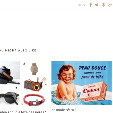
Share:
OU MIGHT ALSO LIKE
en mode rétro !
adeau pour la fête des pères !