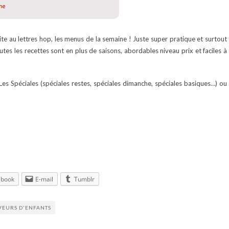
te au lettres hop, les menus de la semaine ! Juste super pratique et surtout
utes les recettes sont en plus de saisons, abordables niveau prix et faciles à
s Spéciales (spéciales restes, spéciales dimanche, spéciales basiques…) ou
ebook
E-mail
Tumblr
VEURS D'ENFANTS