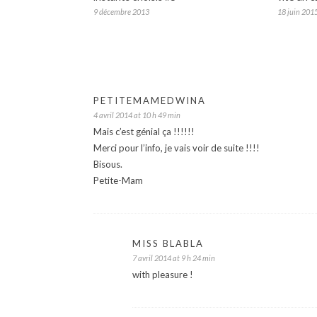
9 décembre 2013
18 juin 201
PETITEMAMEDWINA
4 avril 2014 at 10 h 49 min
Mais c’est génial ça !!!!!!
Merci pour l’info, je vais voir de suite !!!!
Bisous.
Petite-Mam
MISS BLABLA
7 avril 2014 at 9 h 24 min
with pleasure !