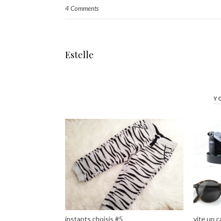
4 Comments
Estelle
Y
instants choisis #5
vite un c