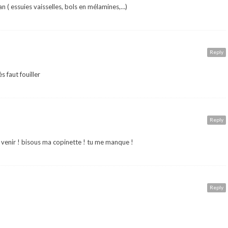
man ( essuies vaisselles, bols en mélamines,…)
Reply
s faut fouiller
Reply
à venir ! bisous ma copinette ! tu me manque !
Reply