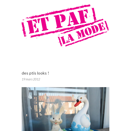
des ptis looks !
19 mars 2012