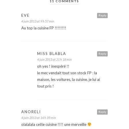
11 COMMENTS
EVE
Reply
4 juin 2013 at 9 h 57 min
Au top la cuisine FP !!!!!!!!
MISS BLABLA
Reply
4 juin 2013 at 21 h 18 min
oh yes ! inespéré !!
le mec vendait tout son stock FP : la
maison, les voitures, la cuisine, je lui ai
tout pris !
ANORELI
Reply
4 juin 2013 at 14 h 39 min
olalalala cette cuisine !!!! une merveille