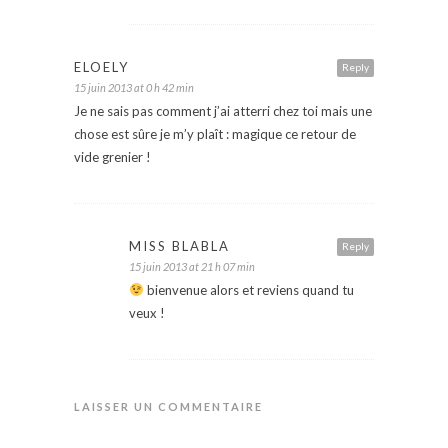
ELOELY
Reply
15 juin 2013 at 0 h 42 min
Je ne sais pas comment j’ai atterri chez toi mais une
chose est sûre je m’y plaît : magique ce retour de
vide grenier !
MISS BLABLA
Reply
15 juin 2013 at 21 h 07 min
bienvenue alors et reviens quand tu
veux !
LAISSER UN COMMENTAIRE