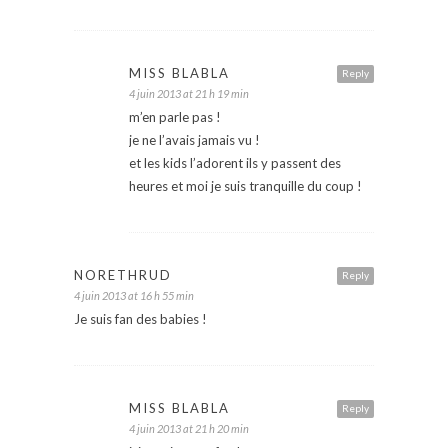
MISS BLABLA
Reply
4 juin 2013 at 21 h 19 min
m’en parle pas !
je ne l’avais jamais vu !
et les kids l’adorent ils y passent des
heures et moi je suis tranquille du coup !
NORETHRUD
Reply
4 juin 2013 at 16 h 55 min
Je suis fan des babies !
MISS BLABLA
Reply
4 juin 2013 at 21 h 20 min