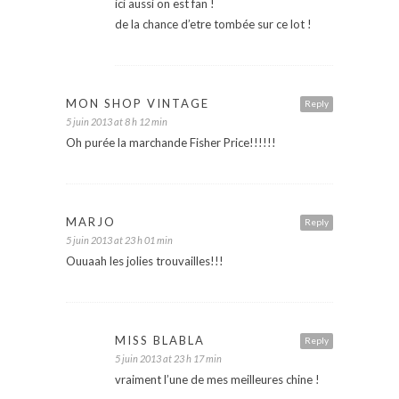
ici aussi on est fan !
de la chance d’etre tombée sur ce lot !
MON SHOP VINTAGE
Reply
5 juin 2013 at 8 h 12 min
Oh purée la marchande Fisher Price!!!!!!
MARJO
Reply
5 juin 2013 at 23 h 01 min
Ouuaah les jolies trouvailles!!!
MISS BLABLA
Reply
5 juin 2013 at 23 h 17 min
vraiment l’une de mes meilleures chine !