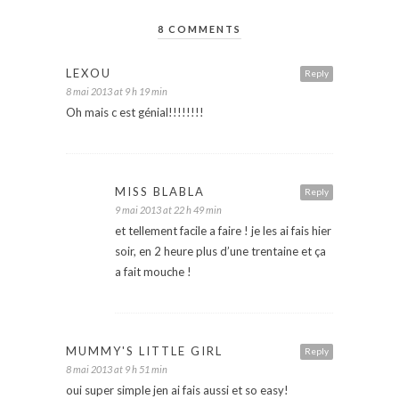
8 COMMENTS
LEXOU
Reply
8 mai 2013 at 9 h 19 min
Oh mais c est génial!!!!!!!!
MISS BLABLA
Reply
9 mai 2013 at 22 h 49 min
et tellement facile a faire ! je les ai fais hier
soir, en 2 heure plus d’une trentaine et ça
a fait mouche !
MUMMY'S LITTLE GIRL
Reply
8 mai 2013 at 9 h 51 min
oui super simple jen ai fais aussi et so easy!