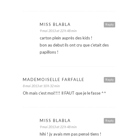
MISS BLABLA
Reply
9 mai 2013 at 22 h 48 min
carton plein auprès des kids !
bon au debut ils ont cru que c’etait des
papillons !
MADEMOISELLE FARFALLE
Reply
8 mai 2013 at 10 h 32 min
Oh mais c’est moi!!!! Il FAUT que je le fasse ^^
MISS BLABLA
Reply
9 mai 2013 at 22 h 48 min
hihi ! jy avais mm pas pensé tiens !