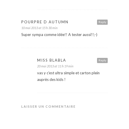
POURPRE D AUTUMN
Reply
10 mai 2013 at 15 h 30 min
Super sympa comme idée!! A tester aussi!!;-)
MISS BLABLA
Reply
20 mai 2013 at 11 h 19 min
vas y c’est ultra simple et carton plein
auprès des kids !
LAISSER UN COMMENTAIRE