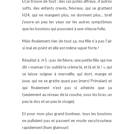
Et je trouve de tout : des cas justes affreux, d’autres
softs, des enfants crevés, fiévreux, qui se grattent
H24, qui ne mangent plus, ne dorment plus… bref
j’ouvre un peu les yeux sur les autres symptômes
que les boutons qui poussent à une vitesse folle.
Mais finalement rien de tout ça, ma fille n’a pas l’air
si mal en point et elle est même super forte !
Résultat à J+5 : pas de fièvre, une petite fille qui me
dit « maman t’as oublié la crème là, et là et là ! », qui
se laisse soigner à merveille, qui dort, mange et
joue, qui ne se gratte quasi pas (merci Primalan) et
qui finalement n’est pas si atteinte que ça
(seulement au niveau de la couche, sous les bras, un
peu le dos et un peu le visage).
Et pour mon plus grand bonheur, tous les boutons
ne pullulent pas et passent en mode secs/crouteux
rapidement (hum glamour)