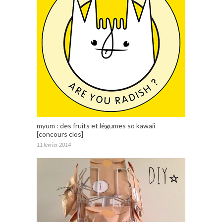
myum : des fruits et légumes so kawaii
[concours clos]
11 février 2014