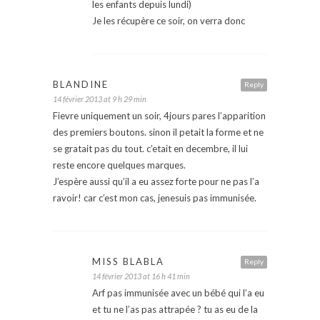
les enfants depuis lundi)
Je les récupère ce soir, on verra donc
BLANDINE
Reply
14 février 2013 at 9 h 29 min
Fievre uniquement un soir, 4jours pares l’apparition
des premiers boutons. sinon il petait la forme et ne
se gratait pas du tout. c’etait en decembre, il lui
reste encore quelques marques.
J’espère aussi qu’il a eu assez forte pour ne pas l’a
ravoir! car c’est mon cas, jenesuis pas immunisée.
MISS BLABLA
Reply
14 février 2013 at 16 h 41 min
Arf pas immunisée avec un bébé qui l’a eu
et tu ne l’as pas attrapée ? tu as eu de la