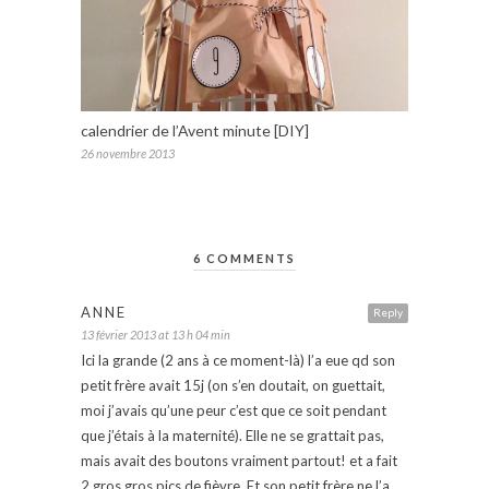
calendrier de l’Avent minute [DIY]
26 novembre 2013
6 COMMENTS
ANNE
Reply
13 février 2013 at 13 h 04 min
Ici la grande (2 ans à ce moment-là) l’a eue qd son
petit frère avait 15j (on s’en doutait, on guettait,
moi j’avais qu’une peur c’est que ce soit pendant
que j’étais à la maternité). Elle ne se grattait pas,
mais avait des boutons vraiment partout! et a fait
2 gros gros pics de fièvre. Et son petit frère ne l’a