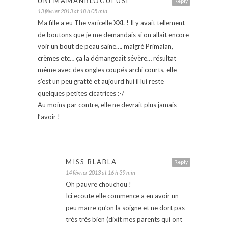
UNEMAMANBLOGUEUSE
Reply
13 février 2013 at 18 h 05 min
Ma fille a eu The varicelle XXL ! Il y avait tellement
de boutons que je me demandais si on allait encore
voir un bout de peau saine…. malgré Primalan,
crèmes etc… ça la démangeait sévère… résultat
même avec des ongles coupés archi courts, elle
s’est un peu gratté et aujourd’hui il lui reste
quelques petites cicatrices :-/
Au moins par contre, elle ne devrait plus jamais
l’avoir !
MISS BLABLA
Reply
14 février 2013 at 16 h 39 min
Oh pauvre chouchou !
Ici ecoute elle commence a en avoir un
peu marre qu’on la soigne et ne dort pas
très très bien (dixit mes parents qui ont