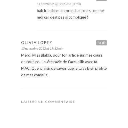
11 novembre 2012 at 22 h 31 min
bah franchement prend un cours comme
moi car c’est pas si compliqué !
OLIVIA LOPEZ
Reply
13 novembre 2012 at 1 h 32 min
Merci, Miss Blabla, pour ton article sur mes cours
de couture. J’ai été ravie de t’accueillir avec ta
MAC. Quel plaisir de savoir que je tu as bien profité
de mes conseils!.
LAISSER UN COMMENTAIRE