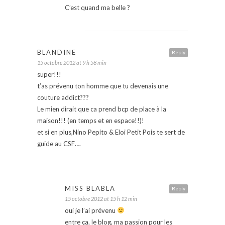
C’est quand ma belle ?
BLANDINE
Reply
15 octobre 2012 at 9 h 58 min
super!!!
t’as prévenu ton homme que tu devenais une
couture addict???
Le mien dirait que ca prend bcp de place à la
maison!!! (en temps et en espace!!)!
et si en plus,Nino Pepito & Eloi Petit Pois te sert de
guide au CSF….
MISS BLABLA
Reply
15 octobre 2012 at 15 h 12 min
oui je l’ai prévenu
entre ça, le blog, ma passion pour les