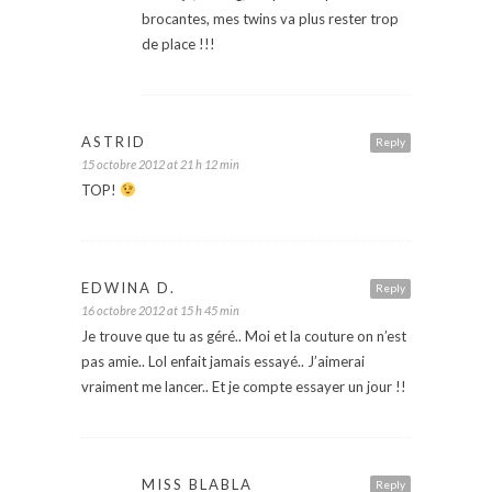
brocantes, mes twins va plus rester trop
de place !!!
ASTRID
Reply
15 octobre 2012 at 21 h 12 min
TOP!
EDWINA D.
Reply
16 octobre 2012 at 15 h 45 min
Je trouve que tu as géré.. Moi et la couture on n’est
pas amie.. Lol enfait jamais essayé.. J’aimerai
vraiment me lancer.. Et je compte essayer un jour !!
MISS BLABLA
Reply