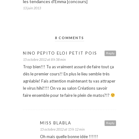
les tendances d’Emma [concours]
13 juin 2013
8 COMMENTS
NINO PEPITO ELOI PETIT POIS
Reply
15 octobre 2012 at 8 h 58 min
Trop bien!!! Tu as vraiment assuré de faire tout ça
dès le premier cours!! En plus le lieu semble très
agréable! Fais attention maintenant tu vas attraper
le virus hihi!!!! On va au salon Créations savoir
faire ensemble pour te faire le plein de matos?!?
MISS BLABLA
Reply
15 octobre 2012 at 15 h 12 min
Oh mais quelle bonne idée !!!!!!