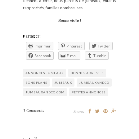
tiennent à cœur, nous parents de jumeaux, enfants
rapprochés, familles nombreuses.
Bonne visite !
Partager :
Imprimer
Pinterest
Twitter
Facebook
E-mail
Tumblr
ANNONCES JUMEAUX
BONNES ADRESSES
BONS PLANS
JUMEAUX
JUMEAUXANDCO
JUMEAUXANDCO.COM
PETITES ANNONCES
1 Comments
Share: