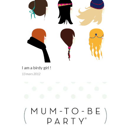
I am a birdy girl !
13 mars 2012