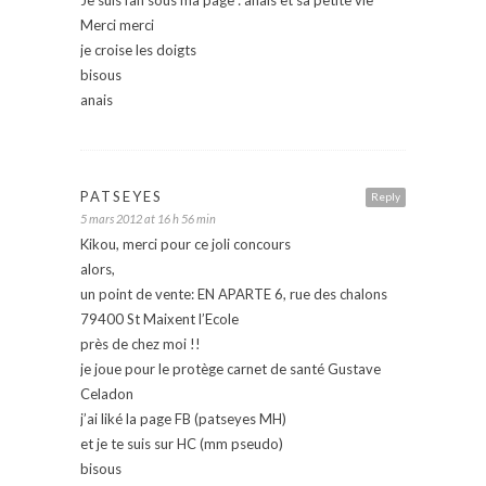
Merci merci
je croise les doigts
bisous
anais
PATSEYES
Reply
5 mars 2012 at 16 h 56 min
Kikou, merci pour ce joli concours
alors,
un point de vente: EN APARTE 6, rue des chalons
79400 St Maixent l’Ecole
près de chez moi !!
je joue pour le protège carnet de santé Gustave
Celadon
j’ai liké la page FB (patseyes MH)
et je te suis sur HC (mm pseudo)
bisous