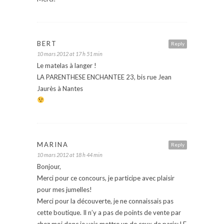
BERT
Reply
10 mars 2012 at 17 h 51 min
Le matelas à langer !
LA PARENTHESE ENCHANTEE 23, bis rue Jean
Jaurès à Nantes
MARINA
Reply
10 mars 2012 at 18 h 44 min
Bonjour,
Merci pour ce concours, je participe avec plaisir
pour mes jumelles!
Merci pour la découverte, je ne connaissais pas
cette boutique. Il n’y a pas de points de vente par
chez moi donc je vais mettre un de ceux de paris: LE