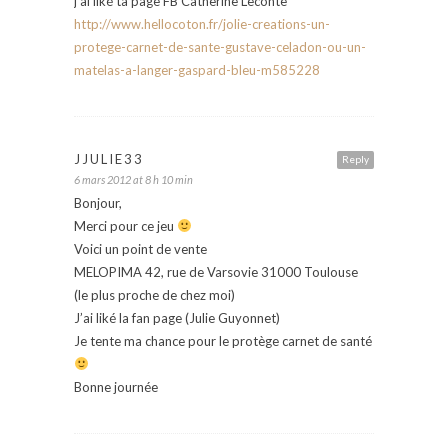
j’ai liké ta page FB Catherine Leconte
http://www.hellocoton.fr/jolie-creations-un-
protege-carnet-de-sante-gustave-celadon-ou-un-
matelas-a-langer-gaspard-bleu-m585228
JJULIE33
Reply
6 mars 2012 at 8 h 10 min
Bonjour,
Merci pour ce jeu
Voici un point de vente
MELOPIMA 42, rue de Varsovie 31000 Toulouse
(le plus proche de chez moi)
J’ai liké la fan page (Julie Guyonnet)
Je tente ma chance pour le protège carnet de santé
Bonne journée