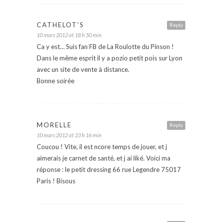
CATHELOT'S
Reply
10 mars 2012 at 18 h 50 min
Ca y est… Suis fan FB de La Roulotte du Pinson !
Dans le même esprit il y a pozio petit pois sur Lyon
avec un site de vente à distance.
Bonne soirée
MORELLE
Reply
10 mars 2012 at 23 h 16 min
Coucou ! Vite, il est ncore temps de jouer, et j
aimerais je carnet de santé, et j ai liké. Voici ma
réponse : le petit dressing 66 rue Legendre 75017
Paris ! Bisous