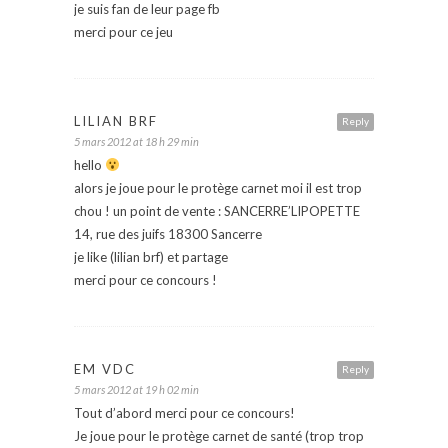
je suis fan de leur page fb
merci pour ce jeu
LILIAN BRF
Reply
5 mars 2012 at 18 h 29 min
hello
alors je joue pour le protège carnet moi il est trop
chou ! un point de vente : SANCERRE’LIPOPETTE
14, rue des juifs 18300 Sancerre
je like (lilian brf) et partage
merci pour ce concours !
EM VDC
Reply
5 mars 2012 at 19 h 02 min
Tout d’abord merci pour ce concours!
Je joue pour le protège carnet de santé (trop trop