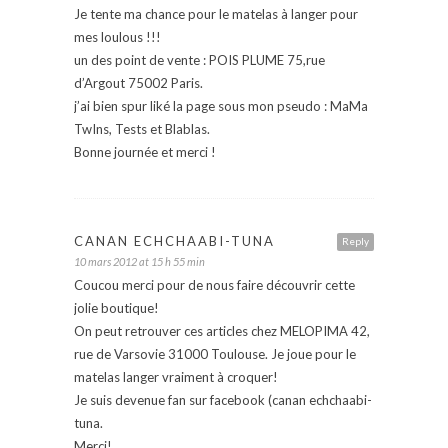
Je tente ma chance pour le matelas à langer pour
mes loulous !!!
un des point de vente : POIS PLUME 75,rue
d’Argout 75002 Paris.
j’ai bien spur liké la page sous mon pseudo : MaMa
TwIns, Tests et Blablas.
Bonne journée et merci !
CANAN ECHCHAABI-TUNA
Reply
10 mars 2012 at 15 h 55 min
Coucou merci pour de nous faire découvrir cette
jolie boutique!
On peut retrouver ces articles chez MELOPIMA 42,
rue de Varsovie 31000 Toulouse. Je joue pour le
matelas langer vraiment à croquer!
Je suis devenue fan sur facebook (canan echchaabi-
tuna.
Merci!