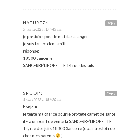
NATURE74
Reply
5 mars 2012 at 17 h 43 min
je participe pour le matelas a langer
je suis fan fb: clem smith
réponse:
18300 Sancerre
SANCERRE’LIPOPETTE 14 rue des juifs
SNOOPS
Reply
5 mars 2012 at 18 h 20 min
bonjour
je tente ma chance pour le protege carnet de sante
il y a un point de vente la SANCERRE’LIPOPETTE
14, rue des juifs 18300 Sancerre (c pas tres loin de
chez mes parents
)