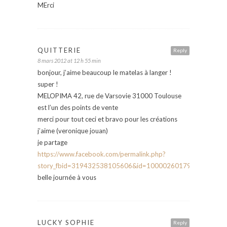
MErci
QUITTERIE
Reply
8 mars 2012 at 12 h 55 min
bonjour, j’aime beaucoup le matelas à langer !
super !
MELOPIMA 42, rue de Varsovie 31000 Toulouse
est l’un des points de vente
merci pour tout ceci et bravo pour les créations
j’aime (veronique jouan)
je partage
https://www.facebook.com/permalink.php?
story_fbid=319432538105606&id=100002601795368
belle journée à vous
LUCKY SOPHIE
Reply