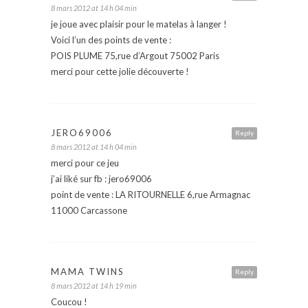
8 mars 2012 at 14 h 04 min
je joue avec plaisir pour le matelas à langer !
Voici l’un des points de vente :
POIS PLUME 75,rue d’Argout 75002 Paris
merci pour cette jolie découverte !
JERO69006
Reply
8 mars 2012 at 14 h 04 min
merci pour ce jeu
j’ai liké sur fb : jero69006
point de vente : LA RITOURNELLE 6,rue Armagnac
11000 Carcassone
MAMA TWINS
Reply
8 mars 2012 at 14 h 19 min
Coucou !