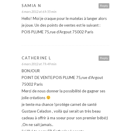
SAMIA N
Reply
6 mars 2012 at 6 h 55 min
Hello! Moi je craque pour le matelas à langer alors
je joue. Un des points de ventes est le suivant :
POIS PLUME 75,rue d’Argout 75002 Paris
CATHERINE L
Reply
6 mars 2012 at 7 h 49 min
BONJOUR
POINT DE VENTE:POIS PLUME 75,rue d’Argout
75002 Paris
Merci de nous donner la possibilité de gagner ses
jolie créations
je tente ma chance !protège carnet de santé
Gustave Celadon , voilà qui serait un très beau
cadeau à offrir à ma soeur pour son premier bébé:)
,On ne sait jamais..