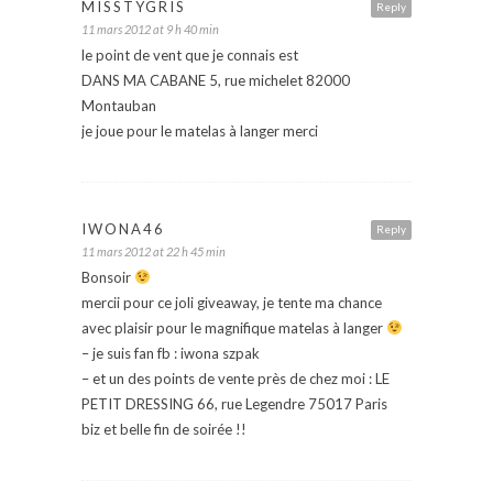
MISSTYGRIS
Reply
11 mars 2012 at 9 h 40 min
le point de vent que je connais est
DANS MA CABANE 5, rue michelet 82000
Montauban
je joue pour le matelas à langer merci
IWONA46
Reply
11 mars 2012 at 22 h 45 min
Bonsoir
mercii pour ce joli giveaway, je tente ma chance
avec plaisir pour le magnifique matelas à langer
– je suis fan fb : iwona szpak
– et un des points de vente près de chez moi : LE
PETIT DRESSING 66, rue Legendre 75017 Paris
biz et belle fin de soirée !!