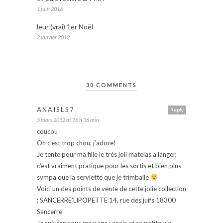
1 juin 2016
leur (vrai) 1er Noël
2 janvier 2012
30 COMMENTS
ANAISL57
Reply
5 mars 2012 at 16 h 36 min
coucou
Oh c’est trop chou, j’adore!
Je tente pour ma fille le très joli matelas a langer,
c’est vraiment pratique pour les sortis et bien plus
sympa que la serviette que je trimballe
Voici un des points de vente de cette jolie collection
: SANCERRE’LIPOPETTE 14, rue des juifs 18300
Sancerre
Je suis fan sous ma page : anais et sa petite vie