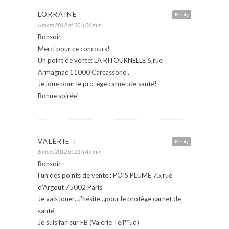
LORRAINE
Reply
6 mars 2012 at 20 h 06 min
Bonsoir,
Merci pour ce concours!
Un point de vente: LA RITOURNELLE 6,rue
Armagnac 11000 Carcassone ,
Je joue pour le protège carnet de santé!
Bonne soirée!
VALÉRIE T
Reply
6 mars 2012 at 21 h 45 min
Bonsoir,
l’un des points de vente : POIS PLUME 75,rue
d’Argout 75002 Paris
Je vais jouer…j’hésite…pour le protège carnet de
santé.
Je suis fan sur FB (Valérie Teil**ud)