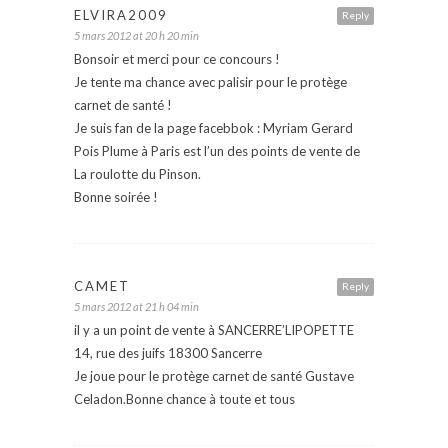
ELVIRA2009
Reply
5 mars 2012 at 20 h 20 min
Bonsoir et merci pour ce concours !
Je tente ma chance avec palisir pour le protège
carnet de santé !
Je suis fan de la page facebbok : Myriam Gerard
Pois Plume à Paris est l’un des points de vente de
La roulotte du Pinson.
Bonne soirée !
CAMET
Reply
5 mars 2012 at 21 h 04 min
il y a un point de vente à SANCERRE’LIPOPETTE
14, rue des juifs 18300 Sancerre
Je joue pour le protège carnet de santé Gustave
Celadon.Bonne chance à toute et tous