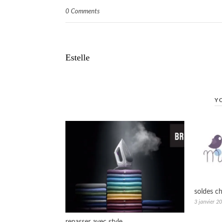
0 Comments
Estelle
Y
soldes ch
3 janvier 2
repasser avec style