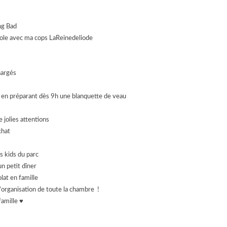
ng Bad
école avec ma cops LaReinedeliode
hargés
r en préparant dès 9h une blanquette de veau
e jolies attentions
chat
s kids du parc
n petit dîner
at en famille
 l’organisation de toute la chambre !
famille ♥