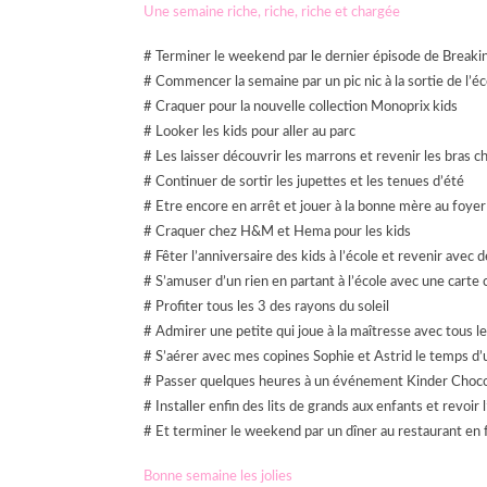
Une semaine riche, riche, riche
et chargée
# Terminer le weekend par le dernier épisode de Breaki
# Commencer la semaine par un pic nic à la sortie de l’
# Craquer pour la nouvelle collection Monoprix kids
# Looker les kids pour aller au parc
# Les laisser découvrir les marrons et revenir les bras c
# Continuer de sortir les jupettes et les tenues d’été
# Etre encore en arrêt et jouer à la bonne mère au foye
# Craquer chez H&M et Hema pour les kids
# Fêter l’anniversaire des kids à l’école et revenir avec d
# S’amuser d’un rien en partant à l’école avec une carte 
# Profiter tous les 3 des rayons du soleil
# Admirer une petite qui joue à la maîtresse avec tous le
# S’aérer avec mes copines Sophie et Astrid le temps d’u
# Passer quelques heures à un événement Kinder Chocol
# Installer enfin des lits de grands aux enfants et revoir
# Et terminer le weekend par un dîner au restaurant en 
Bonne semaine les jolies