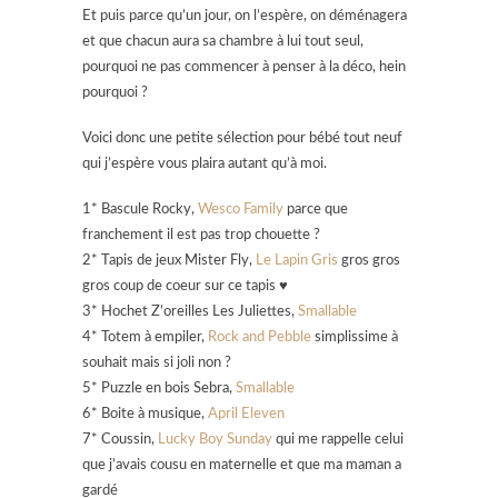
Et puis parce qu’un jour, on l’espère, on déménagera
et que chacun aura sa chambre à lui tout seul,
pourquoi ne pas commencer à penser à la déco, hein
pourquoi ?
Voici donc une petite sélection pour bébé tout neuf
qui j’espère vous plaira autant qu’à moi.
1* Bascule Rocky,
Wesco Family
parce que
franchement il est pas trop chouette ?
2* Tapis de jeux Mister Fly,
Le Lapin Gris
gros gros
gros coup de coeur sur ce tapis ♥
3* Hochet Z’oreilles Les Juliettes,
Smallable
4* Totem à empiler,
Rock and Pebble
simplissime à
souhait mais si joli non ?
5* Puzzle en bois Sebra,
Smallable
6* Boite à musique,
April Eleven
7* Coussin,
Lucky Boy Sunday
qui me rappelle celui
que j’avais cousu en maternelle et que ma maman a
gardé