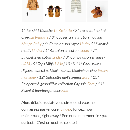
1* Tee shirt Monstre
La Redoute
/ 2* Tee shirt imprimé
Croix
La Redoute
/ 3* Couverture imitation mouton
Mango Baby
/ 4* Combinaison rayée
Lindex
5* Sweat à
motifs
Lindex
/ 6* Pantalon en coton
Lindex
/ 7*
Salopette en coton
Lindex
/ 8* Combinaison en jersey
H&M
/ 9* Tops Miffy
H&M
/ 10* & 11* Chaussures
Pépins Ecureuil et Maxi Ecureuil Maximinus chez
Yellow
Flamingo
/ 12* Salopette molletonnée
Zara
/ 13*
Salopette à genouillère collection Capsule
Zara
/ 14*
Sweat à imprimé pochoir
Zara
Alors déjà, je voulais vous dire que si vous ne
connaissez pas (encore)
Lindex
, foncez, now,
maintenant, right away ! Bon et ne me remerciez pas
surtout ! C’est un gouffre ce site !