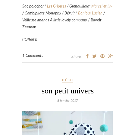
Sac polochon*
Les Griottes
/ Grenouillère*
Marcel et lily
/ Combipilote Monoprix / Béguin*
Bonjour Lucien
/
Veilleuse ananas A little lovely compa
ny / Bavoir
Zeeman
(*Offerts)
1 Comments
Share:
DÉCO
son petit univers
6 janvier 2017