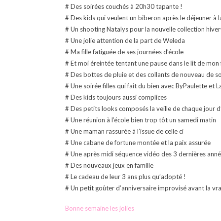
# Des soirées couchés à 20h30 tapante !
# Des kids qui veulent un biberon après le déjeuner à la
# Un shooting Natalys pour la nouvelle collection hive
# Une jolie attention de la part de Weleda
# Ma fille fatiguée de ses journées d’école
# Et moi éreintée tentant une pause dans le lit de mon f
# Des bottes de pluie et des collants de nouveau de so
# Une soirée filles qui fait du bien avec ByPaulette et 
# Des kids toujours aussi complices
# Des petits looks composés la veille de chaque jour d
# Une réunion à l’école bien trop tôt un samedi matin
# Une maman rassurée à l’issue de celle ci
# Une cabane de fortune montée et la paix assurée
# Une après midi séquence vidéo des 3 dernières anné
# Des nouveaux jeux en famille
# Le cadeau de leur 3 ans plus qu’adopté !
# Un petit goûter d’anniversaire improvisé avant la vrai
Bonne semaine les jolies