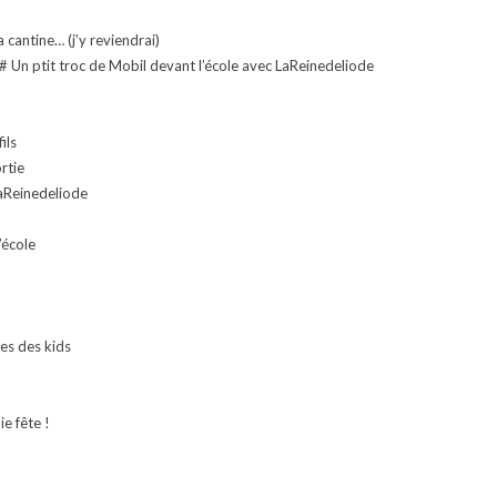
 cantine… (j’y reviendrai)
r# Un ptit troc de Mobil devant l’école avec LaReinedeliode
ils
rtie
LaReinedeliode
’école
es des kids
e fête !